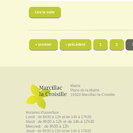
Lire la suite
de Boite livres
Pages
« premier
‹ précédent
1
2
Mairie
Place de la Mairie
19320 Marcillac-la-Croisille
Horaires d'ouverture :
Lundi : de 8h30 à 12h et de 14h à 17h30
de 8h30 à 12h et de 14h à 17h30
Mardi :
Mercredi : de 8h30 à 12h
Jeudi : de 8h30 à 12h et de 14h à 17h30