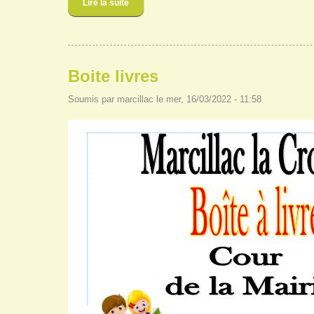
Lire la suite
de atelier café/livres
Boite livres
Soumis par
marcillac
le mer, 16/03/2022 - 11:58